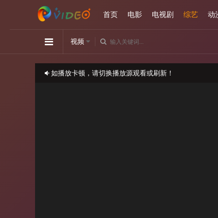
首页
电影
电视剧
综艺
动
视频
如播放卡顿，请切换播放源观看或刷新！
正在播放：王牌对王牌 第六季-第20210226期
请勿相信视频中的任何广告