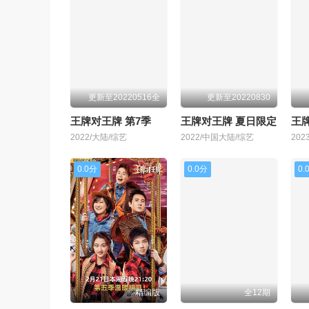
更新至20220516全
更新至20220830
王牌对王牌 第7季
王牌对王牌 夏日限定
王
2022/大陆/综艺
2022/中国大陆/综艺
20
0.0分
0.0分
0.
精编版
全12期