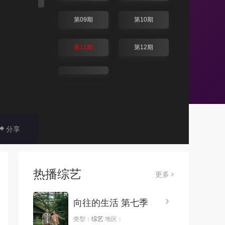
第09期
第10期
第11期
第12期
分享
热播综艺
更多
向往的生活 第七季
类型：
综艺
地区：