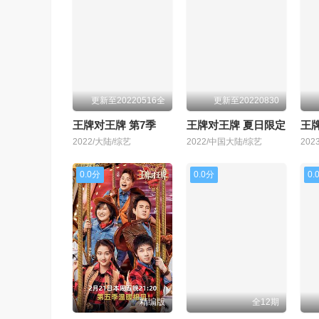
更新至20220516全
更新至20220830
王牌对王牌 第7季
王牌对王牌 夏日限定
王
2022/大陆/综艺
2022/中国大陆/综艺
20
0.0分
0.0分
0.
精编版
全12期