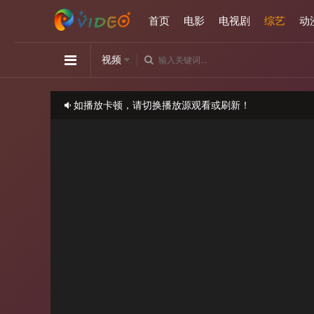
首页
电影
电视剧
综艺
动
视频
如播放卡顿，请切换播放源观看或刷新！
正在播放：王牌对王牌 第四季-第11期
请勿相信视频中的任何广告