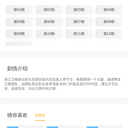
第01期
第02期
第03期
第04期
第05期
第06期
第07期
第08期
第09期
第10期
第11期
第12期
剧情介绍
浙江卫视推出的大型原创室内竞技真人秀节目，每期围绕一个主题，邀请两支
王牌团队，由两队固定队长各带领多名热门IP嘉宾进行PK对战，通过才艺比
拼、游戏竞技，决出王牌中的王牌。
猜你喜欢
同类型